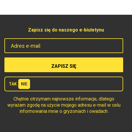
Zapisz się do naszego e-biuletynu
Adres e-mail
Terms
TAK
NIE
Chętnie otrzymam najnowsze informacje, dlatego
wyrażam zgodę na użycie mojego adresu e-mail w celu
informowania mnie o gryzoniach i owadach.